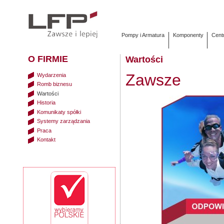
Pompy i Armatura
Komponenty
Cent
O FIRMIE
Wartości
Zawsze
Wydarzenia
Romb biznesu
Wartości
Historia
Komunikaty spółki
Systemy zarządzania
Praca
Kontakt