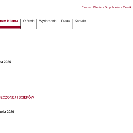
Centrum Klienta
»
Do pobrania
» Cenni
rum Klienta
O firmie
Wydarzenia
Praca
Kontakt
ca 2026
ZCZONEJ I ŚCIEKÓW
pnia 2026