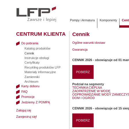
Pompy i Armatura
Komponenty
Cent
CENTRUM KLIENTA
Cennik
Ogólne warunki dostaw
Do pobrania
Katalog produktów
Gwarancja
Cennik
Instrukcje obsługi
CENNIK 2026 - obowiązuje od 01 mar
Certyfikaty
Recykling produktów LFP
Materiały informacyjne
POBIERZ
Zamienniki
Archiwum
Podział na segmenty
Karty doboru
TECHNIKA CIEPLNA
ZAOPATRZENIE W WODĘ
FAQ
ODPROWADZANIE WODY ZANIECZYS
Promocje
DOM I OGRÓD
Jedziemy Z POMPĄ
CENNIK 2026 - obowiązuje od 15 sier
Zaloguj się
Zarejestruj się!
POBIERZ